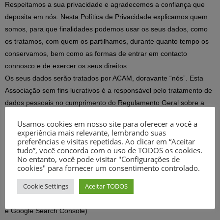
Respeitamos a sua privacidade e agradecemos a confiança que
deposita em nós. Nesta Política de Privacidade explicamos quem
somos, para que finalidades podemos usar os seus dados, como
os tratamos, com quem os partilhamos, durante quanto tempo os
conservamos, bem como as formas de entrar em contacto
connosco e de exercer os seus direitos.
Os seus dados serão tratados por ACAM, doravante “nós”. Esta
Associação sem fins lucrativos é a responsável pelo tratamento de
dados pessoais no cumprimento do Regulamento Geral sobre a
Proteção de Dados.
Usamos cookies em nosso site para oferecer a você a
Para as questões relacionadas com o tratamento dos seus dados
experiência mais relevante, lembrando suas
pessoais deverá contactar-nos através do seguinte email:
preferências e visitas repetidas. Ao clicar em “Aceitar
tudo”, você concorda com o uso de TODOS os cookies.
acam.caminhos@gmail.com
No entanto, você pode visitar "Configurações de
cookies" para fornecer um consentimento controlado.
Porque precisamos da sua informação?
Cookie Settings
Aceitar TODOS
Nós trataremos os seus dados pessoais com as finalidades de
gestão de clientes, marketing e análise de dados (Google Analytics
e Google Search Console)